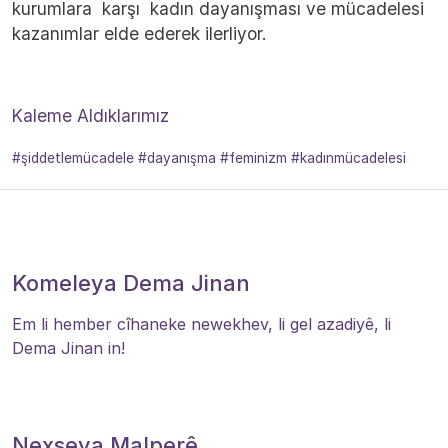
kurumlara karşı kadın dayanışması ve mücadelesi
kazanımlar elde ederek ilerliyor.
Kaleme Aldıklarımız
#şiddetlemücadele #dayanışma #feminizm #kadınmücadelesi
Komeleya Dema Jinan
Em li hember cîhaneke newekhev, li gel azadiyê, li
Dema Jinan in!
Nexşeya Malperê