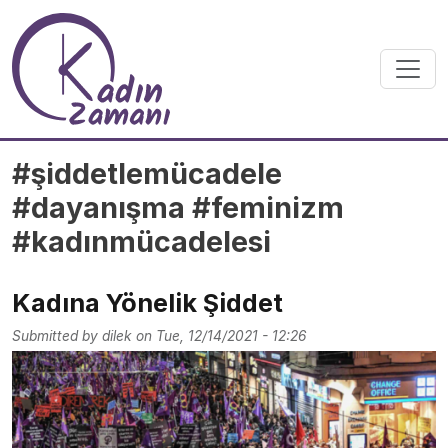
Skip to main content
#şiddetlemücadele
#dayanışma #feminizm
#kadınmücadelesi
Kadına Yönelik Şiddet
Submitted by
dilek
on
Tue, 12/14/2021 - 12:26