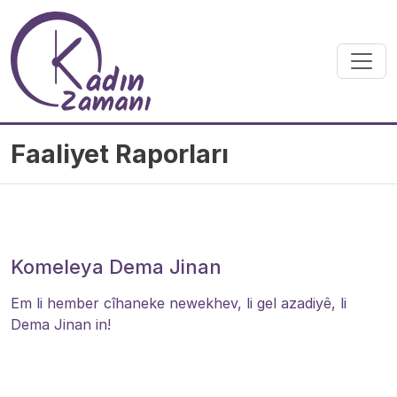
Skip to main content
Faaliyet Raporları
Komeleya Dema Jinan
Em li hember cîhaneke newekhev, li gel azadiyê, li
Dema Jinan in!