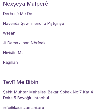
Nexşeya Malperê
Derheqê Me De
Navenda Şêwirmendî û Piştgiriyê
Weşan
Ji Dema Jinan Nêrînek
Nivîsên Me
Ragihan
Tevlî Me Bibin
Şehit Muhtar Mahallesi Bekar Sokak No:7 Kat:4
Daire:5 Beyoğlu İstanbul
info@kadinzamani.org